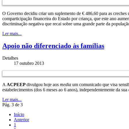
O Governo decidiu criar um suplemento de € 486,60 para as creches d
comparticipação financeira do Estado por criança, que este ano aume
discriminação negativa que recai sobre uma grande parte da população
Ler mais...
Apoio não diferenciado às famílias
Detalhes
17 outubro 2013
A
ACPEEP
divulgou hoje aos
media
um comunicado que visa sensibi
estabelecimentos (dos 6 meses ao 6 anos), independentemente da sua
Ler mais...
Pág. 3 de 3
Início
Anterior
1